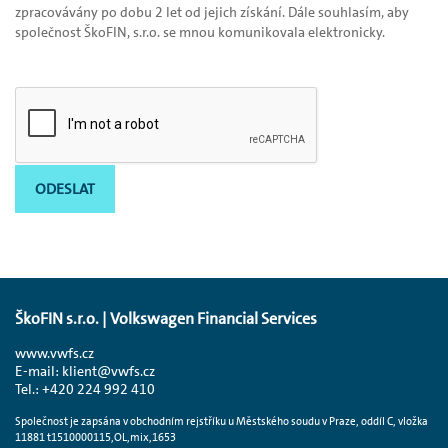
zpracovávány po dobu 2 let od jejich získání. Dále souhlasím, aby
společnost ŠkoFIN, s.r.o. se mnou komunikovala elektronicky.
Ověření reCAPTCHA
ODESLAT
ŠkoFIN s.r.o. | Volkswagen Financial Services
www.vwfs.cz
E-mail:
klient@vwfs.cz
Tel.:
+420 224 992 410
Společnost je zapsána v obchodním rejstříku u Městského soudu v Praze, oddíl C, vložka
11881 t1510000115,OL,mix,1653