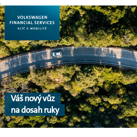
.
Váš nový vůz
na dosah ruky