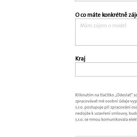
O co máte konkrétně zá
Kraj
Kliknutím na tlačítko „Odeslat“ 
zpracovávat mé osobní údaje vyp
s.r.o. postupuje při zpracování o
nedojde k uzavření smlouvy, budo
s.r.o. se mnou komunikovala elek