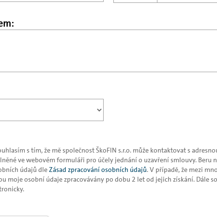
jem:
souhlasím s tím, že mě společnost ŠkoFIN s.r.o. může kontaktovat s adres
lněné ve webovém formuláři pro účely jednání o uzavření smlouvy. Beru n
sobních údajů dle
Zásad zpracování osobních údajů
. V případě, že mezi mno
u moje osobní údaje zpracovávány po dobu 2 let od jejich získání. Dále s
tronicky.